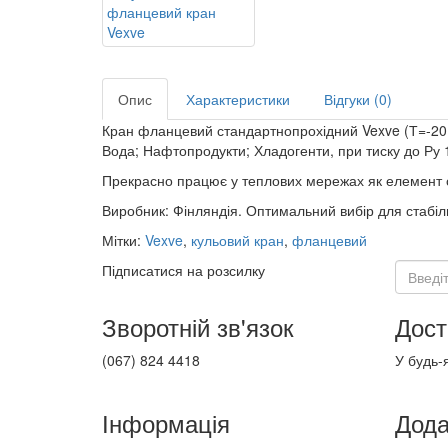
Опис
Характеристики
Відгуки (0)
Кран фланцевий стандартнопрохідний Vexve (Т=-20.
Вода; Нафтопродукти; Хладогенти, при тиску до Ру 1
Прекрасно працює у теплових мережах як елемент 
Виробник: Фінляндія. Оптимальний вибір для стабіль
Мітки:
Vexve
,
кульовий кран
,
фланцевий
Підписатися на розсилку
Зворотній зв'язок
Дост
(067) 824 4418
У будь-я
Інформація
Дода