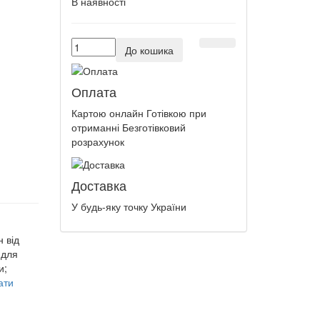
В наявності
До кошика
Оплата
Картою онлайн Готівкою при
отриманні Безготівковий
розрахунок
Доставка
У будь-яку точку України
 від
 для
и;
ати