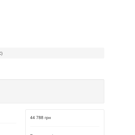
С)
44 788 грн