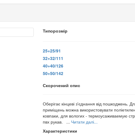
Типорозмір
25+25/91
32+32/111
40+40/126
50+50/142
Скорочений опис
Оберігає кінцеві з'єднання від пошкоджень. Дл
приміщень можна використовувати поліетилен
ковпаки, для вологих - термоусаживаемую стр
пвх рукав. ...
Читати далі...
Характеристики