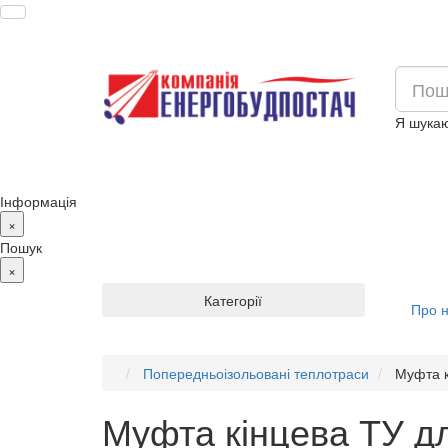
Я шукаю
Інформація
×
Пошук
×
Категорії
Про 
Попередньоізольовані теплотраси
Муфта к
Муфта кінцева ТУ д