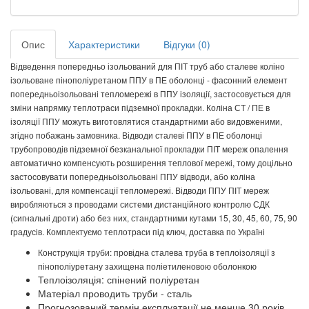
Опис
Характеристики
Відгуки (0)
Відведення попередньо ізольований для ПІТ труб або сталеве коліно
ізольоване пінополіуретаном ППУ в ПЕ оболонці - фасонний елемент
попередньоізольовані тепломережі в ППУ ізоляції, застосовується для
зміни напрямку теплотраси підземної прокладки. Коліна СТ / ПЕ в
ізоляції ППУ можуть виготовлятися стандартними або видовженими,
згідно побажань замовника. Відводи сталеві ППУ в ПЕ оболонці
трубопроводів підземної безканальної прокладки ПІТ мереж опалення
автоматично компенсують розширення теплової мережі, тому доцільно
застосовувати попередньоізольовані ППУ відводи, або коліна
ізольовані, для компенсації тепломережі. Відводи ППУ ПІТ мереж
виробляються з проводами системи дистанційного контролю СДК
(сигнальні дроти) або без них, стандартними кутами 15, 30, 45, 60, 75, 90
градусів. Комплектуємо теплотраси під ключ, доставка по Україні
Конструкція труби: провідна сталева труба в теплоізоляції з
пінополіуретану захищена поліетиленовою оболонкою
Теплоізоляція: спінений поліуретан
Матеріал проводить труби - сталь
Прогнозований термін експлуатації не менше 30 років