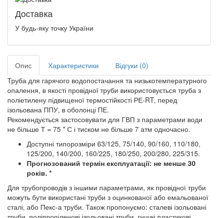
Доставка
У будь-яку точку України
Опис
Характеристики
Відгуки (0)
Труба для гарячого водопостачання та низькотемпературного
опалення, в якості провідної труби використовується труба з
поліетилену підвищеної термостійкості РЕ-RT, перед
ізольована ППУ, в оболонці ПЕ.
Рекомендується застосовувати для ГВП з параметрами води
не більше Т = 75 * С і тиском не більше 7 атм одночасно.
Доступні типорозміри 63/125, 75/140, 90/160, 110/180,
125/200, 140/200, 160/225, 180/250, 200/280, 225/315.
Прогнозований термін експлуатації: не менше 30
років. *
Для трубопроводів з іншими параметрами, як провідної труби
можуть бути використані труби з оцинкованої або емальованої
сталі, або Пекс-а труби. Також пропонуємо: сталеві ізольовані
труби, поліпропіленові ізольовані труби, гнучкі пластикові