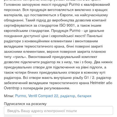
Головною запорукою якості продукції Purmo є кваліфікований
персонал. Вся продукція виготовляється виключно з кращих
матеріалів, що поставляються з Європи, на найсучаснішому
обладнанні. Такий підхід до виробництва дозволив компанії
сертифікуватися за стандартом ISO 9001, а також іншим
європейським стандартам. Продукція Purmo - це ідеальне
поєднання доступної ціни і європейської якості! Панельні
радіатори з конвекційними елементами і вмонтованим
вкладишем термостатичного крана, бічні поверхні закриті
захисними елементами, верхня поверхня закрита планкою
типу «гриль». Вмонтований приєднувальний комплект
дозволяє підключити радіатор як з низу, так і з боку. Два нижніх
приєднувальних отвори для підключення на рівні підлоги, а
також чотири бічних приєднувальних отвори в кожному куті
радіатора. Всі отвори мають внутрішню різьбу G1 / 2. радіатор
забезпечений вкладишем термостатичного крана Heimeier або
Oventrop з попереднім регулюванням.
Мітки:
Purmo
,
Ventil Compact 22
,
радіатор
,
батарея
Підписатися на розсилку