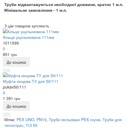
Труби відвантажуються необхідної довжини, кратно 1 м.п.
Мінімальне замовлення - 1 м.п.
З цім товаром купляють
Кільце ущільнювача 111мм
1011599
0
851 грн
До кошика
Муфта кінцева ТУ для 50/111
pukav50/111
0
1 391 грн
До кошика
Мітки:
PEX UNO
,
PN10
,
Труби ізольовані PEX гнучкі
,
Труби для
теплотрас
,
ТІЗ 50