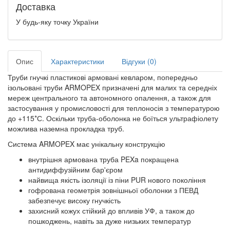
Доставка
У будь-яку точку України
Опис
Характеристики
Відгуки (0)
Труби гнучкі пластикові армовані кевларом, попередньо
ізольовані труби ARMOPEX призначені для малих та середніх
мереж центрального та автономного опалення, а також для
застосування у промисловості для теплоносія з температурою
до +115*С. Оскільки труба-оболонка не боїться ультрафіолету
можлива наземна прокладка труб.
Система ARMOPEX має унікальну конструкцію
внутрішня армована труба PEXa покращена
антидиффузійним бар'єром
найвища якість ізоляції із піни PUR нового покоління
гофрована геометрія зовнішньої оболонки з ПЕВД
забезпечує високу гнучкість
захисний кожух стійкий до впливів УФ, а також до
пошкоджень, навіть за дуже низьких температур