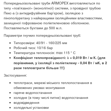
Попередньоізольовані труби ARMOPEX виготовляються по
типу «пов'язаної» (монолітної) системи, з провідної трубою
Пекс-а (з антидифузійним бар'єром), ізоляцією з
пінополіуретану з найкращими ізоляційними властивостями,
захищеної гофрованою поліетиленовою оболонкою.
Поставляються бухтами до 500 м.п.
Параметри гнучких попередньоізольовані труб:
Типорозміри: 40/91 - 160/225 мм
Робочий тиск: 10/16 бар
Температура теплоносія: max 115 ° С
Коефіцієнт теплопровідності:
= 0,019 Вт / м К. (для
λ
порівняння, у ізоляції з поліетилену - 0,04 Вт / мК, в 2
рази тепловтрати більше !!!)
Застосування:
теплотраси, мережі міського теплопостачання в
обмежених умовах монтування
гаряче водопостачання
холодне (в тому числі питне) водопостачання
водовідведення
холодильні установки