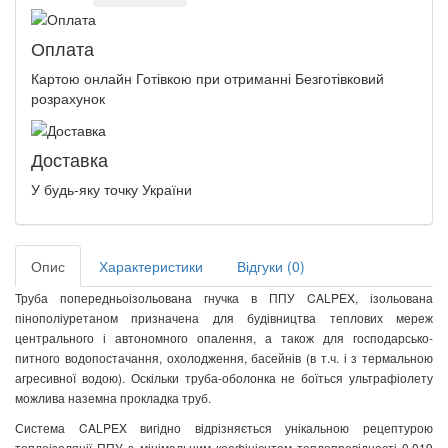
Оплата
Картою онлайн Готівкою при отриманні Безготівковий
розрахунок
Доставка
У будь-яку точку України
Опис
Характеристики
Відгуки (0)
Труба попередньоізольована гнучка в ППУ CALPEX, ізольована
пінополіуретаном призначена для будівництва теплових мереж
центрального і автономного опалення, а також для господарсько-
питного водопостачання, охолодження, басейнів (в т.ч. і з термальною
агресивної водою). Оскільки труба-оболонка не боїться ультрафіолету
можлива наземна прокладка труб.
Система CALPEX вигідно відрізняється унікальною рецептурою
теплоізоляції ППУ з мінімальним коефіцієнтом теплопровідності 0,019