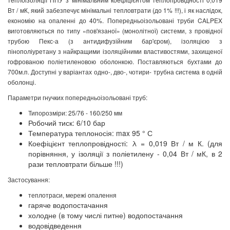
Вт / мК, який забезпечує мінімальні тепловтрати (до 1% !!!), і як наслідок,
економію на опаленні до 40%. Попередньоізольовані труби CALPEX
виготовляються по типу «пов'язаної» (монолітної) системи, з провідної
трубою Пекс-а (з антидифузійним бар'єром), ізоляцією з
пінополіуретану з найкращими ізоляційними властивостями, захищеної
гофрованою поліетиленовою оболонкою. Поставляються бухтами до
700м.п. Доступні у варіантах одно-, дво-, чотири- трубна система в одній
оболонці.
Параметри гнучких попередньоізольовані труб:
Типорозміри: 25/76 - 160/250 мм
Робочий тиск: 6/10 бар
Температура теплоносія: max 95 ° С
Коефіцієнт теплопровідності: λ = 0,019 Вт / м К. (для
порівняння, у ізоляції з поліетилену - 0,04 Вт / мК, в 2
рази тепловтрати більше !!!)
Застосування:
теплотраси, мережі опалення
гаряче водопостачання
холодне (в тому числі питне) водопостачання
водовідведення