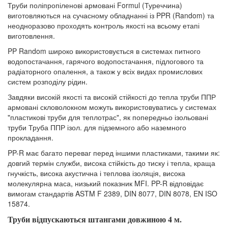
Труби поліпропіленові армовані Formul (Туреччина)
виготовляються на сучасному обладнанні із PPR (Random) та
неодноразово проходять контроль якості на всьому етапі
виготовлення.
PP Random широко використовується в системах питного
водопостачання, гарячого водопостачання, підлогового та
радіаторного опалення, а також у всіх видах промислових
систем розподілу рідин.
Завдяки високій якості та високій стійкості до тепла труби ППР
армовані скловолокном можуть використовуватись у системах
"пластикові труби для теплотрас", як попередньо ізольовані
труби Труба ППР ізол. для підземного або наземного
прокладання.
PP-R має багато переваг перед іншими пластиками, такими як:
довгий термін служби, висока стійкість до тиску і тепла, краща
гнучкість, висока акустична і теплова ізоляція, висока
молекулярна маса, низький показник MFI. PP-R відповідає
вимогам стандартів ASTM F 2389, DIN 8077, DIN 8078, EN ISO
15874.
Труби відпускаються штангами довжиною 4 м.