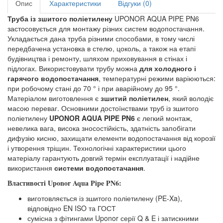
Опис
Характеристики
Відгуки (0)
Труба із зшитого поліетилену
UPONOR AQUA PIPE PN6
застосовується для монтажу різних систем водопостачання.
Укладається дана труба різними способами, в тому числі
передбачена установка в стелю, цоколь, а також на етапі
будівництва і ремонту, шляхом приховування в стінах і
підлогах. Використовувати трубу можна
для холодного і
гарячого водопостачання
, температурні режими варіюються:
при робочому стані до 70 ° і при аварійному до 95 °.
Матеріалом виготовлення є
зшитий поліетилен
, який володіє
масою переваг. Основними достоїнствами труб із зшитого
поліетилену
UPONOR AQUA PIPE PN6
є легкий монтаж,
невелика вага, висока зносостійкість, здатність запобігати
дифузію кисню, захищати елементи водопостачання від корозії
і утворення тріщин. Технологічні характеристики цього
матеріалу гарантують довгий термін експлуатації і надійне
використання
системи водопостачання
.
Властивості Uponor Aqua Pipe PN6:
виготовляється із зшитого поліетилену (PE-Xa),
відповідно EN ISO та ГОСТ
сумісна з фітингами Uponor серії Q & E і затискними