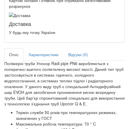
Картою онлайн Готівкою при отриманні Безготівковий
розрахунок
Доставка
У будь-яку точку України
Опис
Характеристики
Відгуки (0)
Полімерні труби Упонор Radi pipe PN6 виробляються з
поперечно-зшитого поліетилену високої якості. Даний тип труб
застосовується в системах гарячого, холодного
водопостачання, в системах теплих підлог і радіаторного
опалення. У даного виду труб є спеціальний Антидифузійний
шар EVOH для запобігання проникнення кисню всередину
труби. Цей бар'єр спроектований спеціально для використання
з технологією з'єднання труб Uponor Q & E.
Термін служби 50 років при температурних режимах,
зазначених у ГОСТ
Максимальна робоча температура: 70 ° C