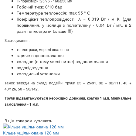
Типорозміри: 25/76 - 160/250 мм
Робочий тиск: 6/10 бар
Температура теплоносія: max 95 ° С
Коефіцієнт теплопровідності: λ = 0,019 Вт / м К. (для
порівняння, у ізоляції з поліетилену - 0,04 Вт / мК, в 2
рази тепловтрати більше !!!)
Застосування:
теплотраси, мережі опалення
гаряче водопостачання
холодне (в тому числі питне) водопостачання
водовідведення
холодильні установки
Також завжди на складі подвійні труби 25 + 25/91, 32 + 32/111, 40 +
40/126, 50 + 50/142.
Труби відвантажуються необхідної довжини, кратно 1 м.п. Мінімальне
замовлення - 1 м.п.
З цім товаром купляють
Кільце ущільнювача 126 мм