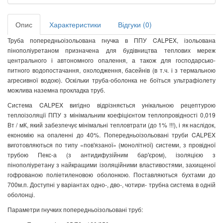
Опис
Характеристики
Відгуки (0)
Труба попередньоізольована гнучка в ППУ CALPEX, ізольована
пінополіуретаном призначена для будівництва теплових мереж
центрального і автономного опалення, а також для господарсько-
питного водопостачання, охолодження, басейнів (в т.ч. і з термальною
агресивної водою). Оскільки труба-оболонка не боїться ультрафіолету
можлива наземна прокладка труб.
Система CALPEX вигідно відрізняється унікальною рецептурою
теплоізоляції ППУ з мінімальним коефіцієнтом теплопровідності 0,019
Вт / мК, який забезпечує мінімальні тепловтрати (до 1% !!!), і як наслідок,
економію на опаленні до 40%. Попередньоізольовані труби CALPEX
виготовляються по типу «пов'язаної» (монолітної) системи, з провідної
трубою Пекс-а (з антидифузійним бар'єром), ізоляцією з
пінополіуретану з найкращими ізоляційними властивостями, захищеної
гофрованою поліетиленовою оболонкою. Поставляються бухтами до
700м.п. Доступні у варіантах одно-, дво-, чотири- трубна система в одній
оболонці.
Параметри гнучких попередньоізольовані труб: