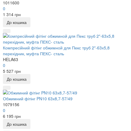
1011600
0
1 314 грн
До кошика
Компресійний фітінг обжимной для Пекс труб 2"-63х5,8
перехідник, муфта ПЕКС- сталь
HELA63
0
5 527 грн
До кошика
Обжимний фітінг PN10 63х8,7-57/49
1079156
0
6 195 грн
До кошика