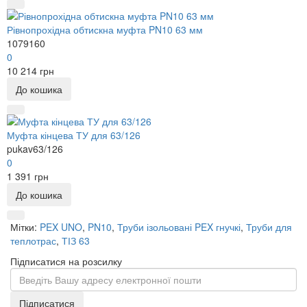
Рівнопрохідна обтискна муфта PN10 63 мм
1079160
0
10 214 грн
До кошика
Муфта кінцева ТУ для 63/126
pukav63/126
0
1 391 грн
До кошика
Мітки:
PEX UNO
,
PN10
,
Труби ізольовані PEX гнучкі
,
Труби для
теплотрас
,
ТІЗ 63
Підписатися на розсилку
Підписатися